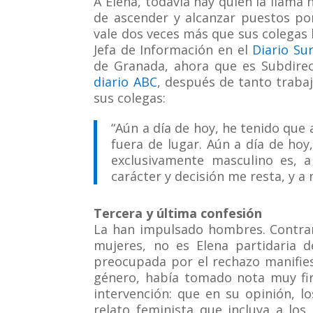
A Elena, todavía hay quien la llama 
de ascender y alcanzar puestos po
vale dos veces más que sus colegas
Jefa de Información en el
Diario Su
de Granada, ahora que es Subdirect
diario ABC
, después de tanto trabaj
sus colegas:
“Aún a día de hoy, he tenido que
fuera de lugar. Aún a día de hoy
exclusivamente masculino es, a
carácter y decisión me resta, y 
Tercera y última confesión
La han impulsado hombres. Contrar
mujeres, no es Elena partidaria d
preocupada por el rechazo manifies
género, había tomado nota muy fi
intervención: que en su opinión, 
relato feminista que incluya a lo