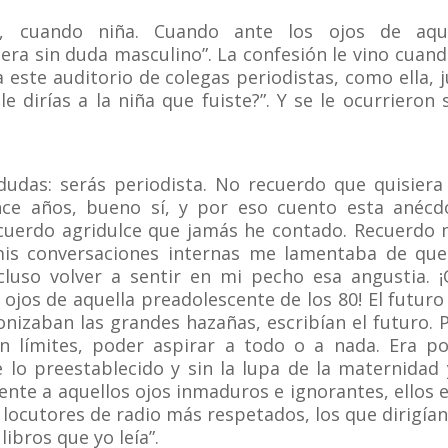
, cuando niña. Cuando ante los ojos de aque
 era sin duda masculino”. La confesión le vino cuand
a este auditorio de colegas periodistas, como ella, 
 dirías a la niña que fuiste?”. Y se le ocurrieron 
 dudas: serás periodista. No recuerdo que quisiera
ce años, bueno sí, y por eso cuento esta anécd
ecuerdo agridulce que jamás he contado. Recuerdo
is conversaciones internas me lamentaba de qu
luso volver a sentir en mi pecho esa angustia. 
ojos de aquella preadolescente de los 80! El futuro
onizaban las grandes hazañas, escribían el futuro. 
in límites, poder aspirar a todo o a nada. Era p
 lo preestablecido y sin la lupa de la maternidad 
rente a aquellos ojos inmaduros e ignorantes, ellos 
 locutores de radio más respetados, los que dirigían
libros que yo leía”.