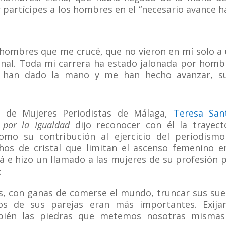
 partícipes a los hombres en el “necesario avance h
 hombres que me crucé, que no vieron en mí solo a
onal. Toda mi carrera ha estado jalonada por homb
e han dado la mano y me han hecho avanzar, su
 de Mujeres Periodistas de Málaga,
Teresa San
s por la Igualdad
dijo reconocer con él la trayect
como su contribución al ejercicio del periodism
hos de cristal que limitan el ascenso femenino e
lá e hizo un llamado a las mujeres de su profesión 
:
es, con ganas de comerse el mundo, truncar sus su
ños de sus parejas eran más importantes. Exij
bién las piedras que metemos nosotras mismas