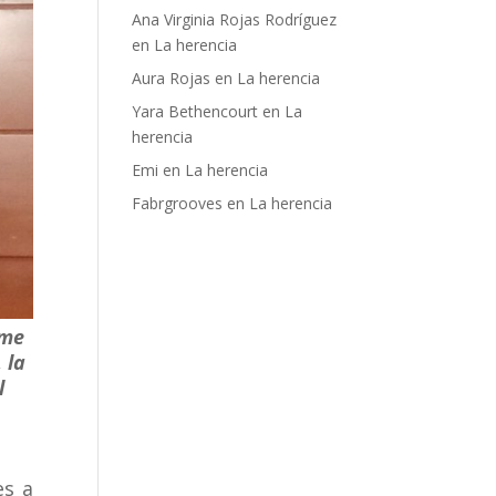
Ana Virginia Rojas Rodríguez
en
La herencia
Aura Rojas
en
La herencia
Yara Bethencourt
en
La
herencia
Emi
en
La herencia
Fabrgrooves
en
La herencia
 me
 la
l
es a