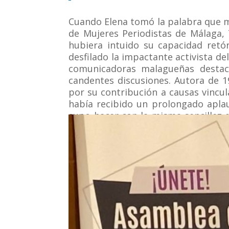
Cuando Elena tomó la palabra que m
de Mujeres Periodistas de Málaga, 
hubiera intuido su capacidad retó
desfilado la impactante activista d
comunicadoras malagueñas destac
candentes discusiones. Autora de 1
por su contribución a causas vincul
había recibido un prolongado aplau
supo hacer con la misma sencillez 
de Olavide, de Sevilla.