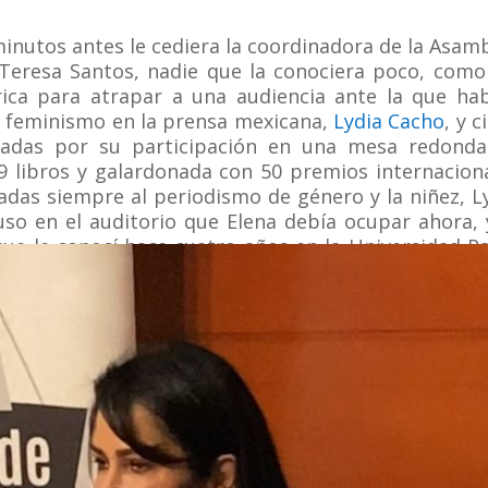
inutos antes le cediera la coordinadora de la Asam
Teresa Santos, nadie que la conociera poco, como
rica para atrapar a una audiencia ante la que ha
el feminismo en la prensa mexicana,
Lydia Cacho
, y c
adas por su participación en una mesa redonda
9 libros y galardonada con 50 premios internacion
adas siempre al periodismo de género y la niñez, L
so en el auditorio que Elena debía ocupar ahora, 
que le conocí hace cuatro años en la Universidad P