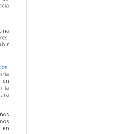
acia
 una
res,
bir
tos
,
oria
o en
n la
para
eños
amos
 en