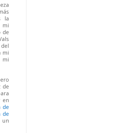
ieza
más
s la
 mi
o de
Vals
 del
n mi
a mi
Pero
z de
para
r en
a de
 de
o un