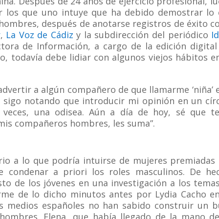
niña. Después de 24 años de ejercicio profesional, l
r los que uno intuye que ha debido demostrar lo
 hombres, después de anotarse registros de éxito 
r
,
La Voz de Cádiz
y la subdirección del periódico
I
ora de Información, a cargo de la edición digital
o, todavía debe lidiar con algunos viejos hábitos e
 advertir a algún compañero de que llamarme ‘niña’ 
, sigo notando que introducir mi opinión en un cír
 veces, una odisea. Aún a día de hoy, sé que t
a mis compañeros hombres, les suma”.
io a lo que podría intuirse de mujeres premiadas
e condenar a priori los roles masculinos. De he
to de los jóvenes en una investigación a los tema
rme de lo dicho minutos antes por Lydia Cacho e
los medios españoles no han sabido construir un 
s hombres. Elena, que había llegado de la mano d