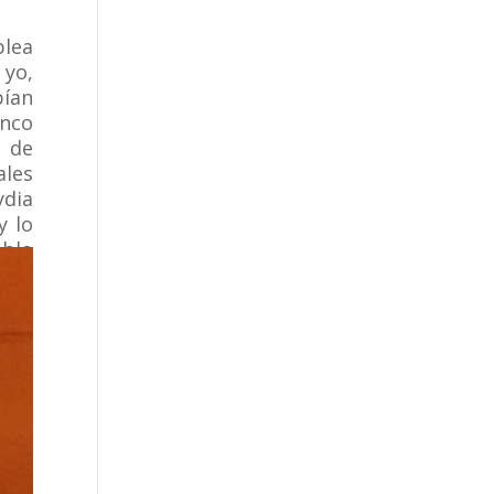
blea
 yo,
bían
inco
 de
ales
ydia
y lo
ablo