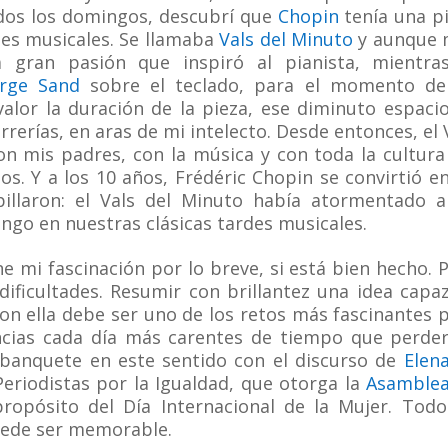
odos los domingos, descubrí que
Chopin
tenía una p
nes musicales. Se llamaba
Vals del Minuto
y aunque 
 gran pasión que inspiró al pianista, mientra
rge Sand
sobre el teclado, para el momento de
valor la duración de la pieza, ese diminuto espaci
erías, en aras de mi intelecto. Desde entonces, el 
n mis padres, con la música y con toda la cultura
s. Y a los 10 años, Frédéric Chopin se convirtió e
illaron: el Vals del Minuto había atormentado 
ngo en nuestras clásicas tardes musicales.
ne mi fascinación por lo breve, si está bien hecho. 
 dificultades. Resumir con brillantez una idea capa
on ella debe ser uno de los retos más fascinantes 
ncias cada día más carentes de tiempo que perde
banquete en este sentido con el discurso de
Elen
 Periodistas por la Igualdad, que otorga la
Asamblea
ropósito del Día Internacional de la Mujer. Tod
uede ser memorable.