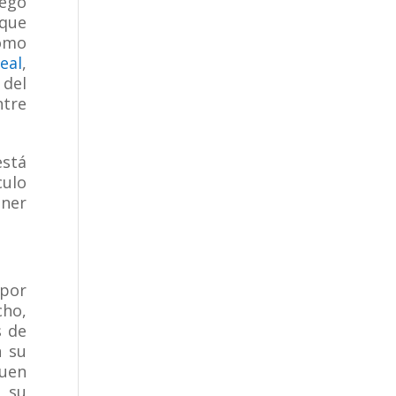
uego
 que
como
deal
,
 del
ntre
está
culo
ener
 por
cho,
s de
n su
buen
e su