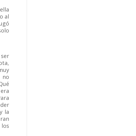
lla
o al
jugó
solo
 ser
ota,
 muy
e no
¡Qué
 era
Para
oder
y la
eran
 los