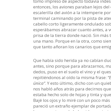
tomo impreso de aspecto todavía indesc
entonces, los aviones paraban lejos del 
escalerilla del avión a la intemperie po
terminal caminando por la pista de aterr
cabello corto ligeramente ondulado sobr
esperábamos abrazar cuanto antes, a ve
prisa de la tierra donde nació. Sin má
una mano. Porque en la otra, como siemp
que tanto añoran los canarios que emig
Que había sido herida ya no cabían dud
antes, sino porque para abrazarnos, ma
dedos, puso en el suelo el vino y el qu
repitiéndonos al oído la misma frase:
“
única”
. Y esto último, dicho con un qui
nos habló años atrás para decirnos que
estaba hecho solo de hojas y tinta y que
Bajé los ojos y lo miré con un poco más
pareció un extraño ejemplar de porta