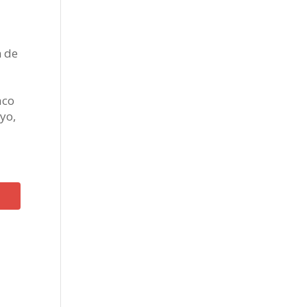
n de
aco
yo,