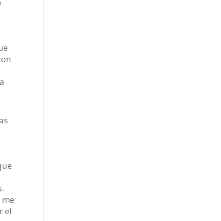
a
que
con
ra
ías
 que
s.
o me
r el