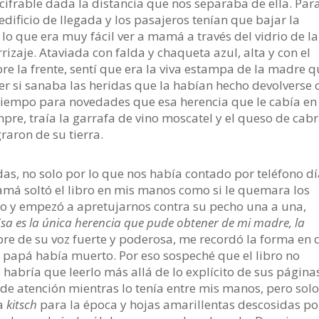
ifrable dada la distancia que nos separaba de ella. Par
edificio de llegada y los pasajeros tenían que bajar la
r lo que era muy fácil ver a mamá a través del vidrio de la
izaje. Ataviada con falda y chaqueta azul, alta y con el
e la frente, sentí que era la viva estampa de la madre 
r si sanaba las heridas que la habían hecho devolverse 
s tiempo para novedades que esa herencia que le cabía en
re, traía la garrafa de vino moscatel y el queso de cab
raron de su tierra.
as, no solo por lo que nos había contado por teléfono d
má soltó el libro en mis manos como si le quemara los
eso y empezó a apretujarnos contra su pecho una a una,
Esa es la única herencia que pude obtener de mi madre, la
ebre de su voz fuerte y poderosa, me recordó la forma en
 papá había muerto. Por eso sospeché que el libro no
 habría que leerlo más allá de lo explícito de sus página
 de atención mientras lo tenía entre mis manos, pero sol
da
kitsch
para la época y hojas amarillentas descosidas po