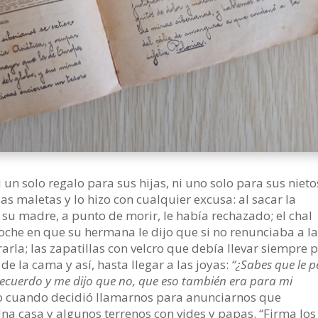
n solo regalo para sus hijas, ni uno solo para sus nieto
s maletas y lo hizo con cualquier excusa: al sacar la
u madre, a punto de morir, le había rechazado; el chal
oche en que su hermana le dijo que si no renunciaba a l
arla; las zapatillas con velcro que debía llevar siempre 
e la cama y así, hasta llegar a las joyas:
“¿Sabes que le p
ecuerdo y me dijo que no, que eso también era para mi
io cuando decidió llamarnos para anunciarnos que
Una casa y algunos terrenos con vides y papas. “Firma los