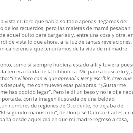
a vista el libro que había soltado apenas llegamos del
rto de los recuerdos, pero las maletas de mamá pesaban
 aquel bulto para cargarlas y, entre una cosa y otra, e
í de vista lo que ahora, a la luz de tantas revelaciones,
 única herencia que tendríamos de la vida de mi madre.
pronto, como si siempre hubiera estado allí y tuviera pues
n la tercera balda de la biblioteca. Me paré a buscarlo y, 
ho: “
Es el libro con el que aprendí a leer y escribir, creo que 
os después, me conmueven esas palabras. “¿Gustarme
me has podido legar”. Pero le di un beso y no le dije nada
u portada, con la imagen ilustrada de una beldad
on nombres de regiones de Occidente, no dejaba de
“El segundo manuscrito”, de Don José Dalmáu Carles, en
paña desde aquel día en que mi madre regresó a casa,