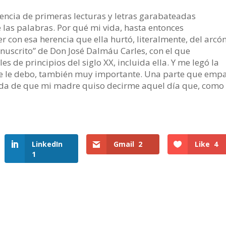
rencia de primeras lecturas y letras garabateadas
las palabras. Por qué mi vida, hasta entonces
er con esa herencia que ella hurtó, literalmente, del arcó
uscrito” de Don José Dalmáu Carles, con el que
s de principios del siglo XX, incluida ella. Y me legó la
que le debo, también muy importante. Una parte que emp
da de que mi madre quiso decirme aquel día que, como 
LinkedIn
Gmail
2
Like
4
1