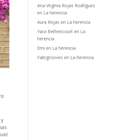
Ana Virginia Rojas Rodríguez
en
La herencia
Aura Rojas
en
La herencia
Yara Bethencourt
en
La
herencia
Emi
en
La herencia
Fabrgrooves
en
La herencia
to
 y
nas
quel