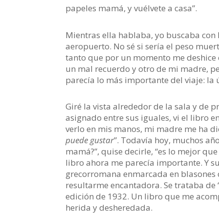
papeles mamá, y vuélvete a casa”.
Mientras ella hablaba, yo buscaba con l
aeropuerto. No sé si sería el peso mue
tanto que por un momento me deshice de
un mal recuerdo y otro de mi madre, perd
parecía lo más importante del viaje: la
Giré la vista alrededor de la sala y de 
asignado entre sus iguales, vi el libro e
verlo en mis manos, mi madre me ha dic
puede gustar
”. Todavía hoy, muchos añ
mamá?”, quise decirle, “es lo mejor que 
libro ahora me parecía importante. Y s
grecorromana enmarcada en blasones c
resultarme encantadora. Se trataba de 
edición de 1932. Un libro que me acom
herida y desheredada.