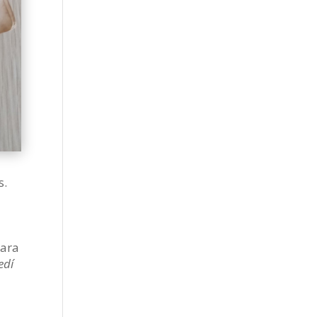
s.
a
para
edí