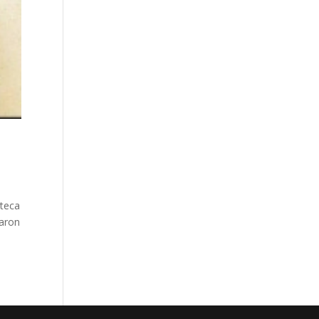
oteca
iaron