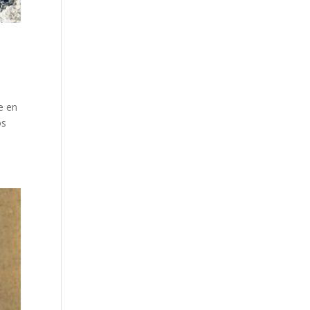
e en
os